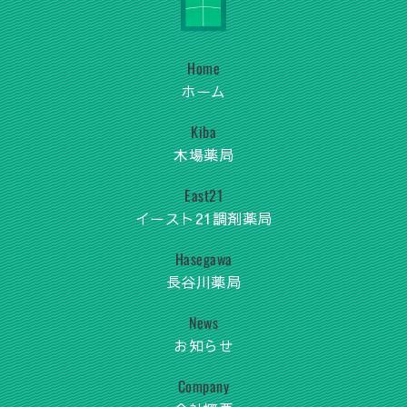
Home
ホーム
Kiba
木場薬局
East21
イースト21調剤薬局
Hasegawa
長谷川薬局
News
お知らせ
Company