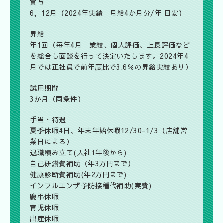
賞与
6，12月（2024年実績 月給4か月分/年 目安）
昇給
年1回（毎年4月 業績、個人評価、上長評価など
を総合し面談を行って決定いたします。2024年4
月では正社員で前年度比で3.6％の昇給実績あり）
試用期間
3か月（同条件）
手当・待遇
夏季休暇4日、年末年始休暇12/30-1/3（店舗営
業日による）
退職積み立て(入社1年後から)
自己研鑽費補助（年3万円まで）
健康診断費補助(年2万円まで)
インフルエンザ予防接種代補助(実費)
慶弔休暇
育児休暇
出産休暇