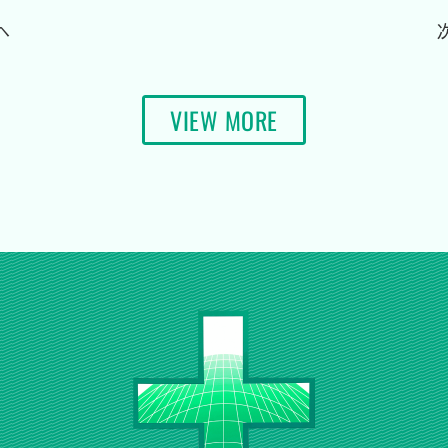
へ
VIEW MORE